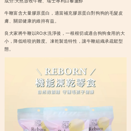
成分:天然放牧牛鞭、瑞士專利白藜蘆醇
牛鞭富含大量膠原蛋白，適當補充膠原蛋白對狗狗的毛髮皮
膚、關節健康的維持有益。
良犬家將牛鞭以RO水洗淨後，一根根切成適合狗狗食用的大
小，降低啃咬的難度。凍乾製造特性，讓牛鞭組織承疏鬆型
態。