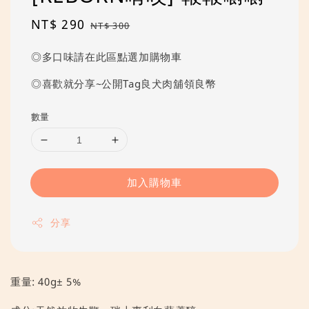
Sale
NT$ 290
Regular
NT$ 300
price
price
◎多口味請在此區點選加購物車
◎喜歡就分享~公開Tag良犬肉舖領良幣
數量
加入購物車
分享
重量: 40g± 5%