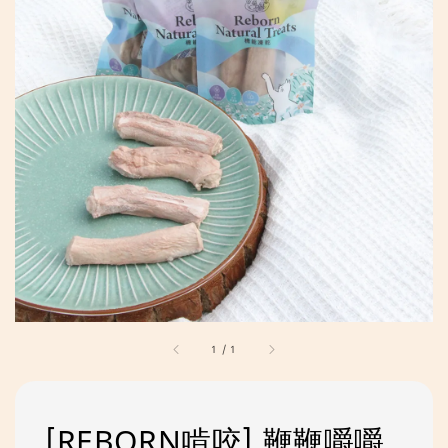
1
/
1
[REBORN啃咬] 鞭鞭嚼嚼