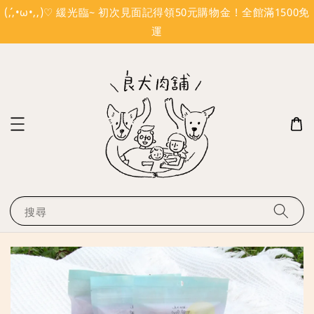
(´,,•ω•,,)♡ 緩光臨~ 初次見面記得領50元購物金 ! 全館滿1500免
運
搜尋