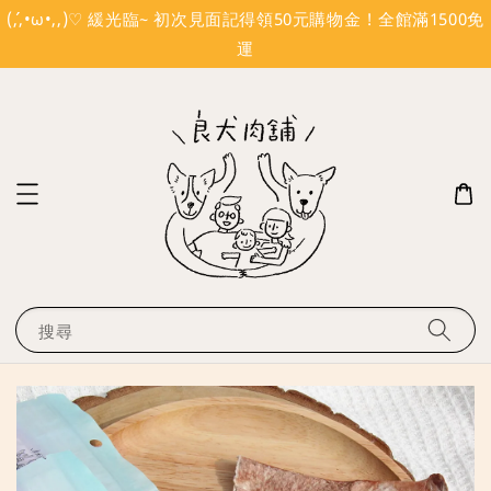
(´,,•ω•,,)♡ 緩光臨~ 初次見面記得領50元購物金 ! 全館滿1500免
運
搜尋