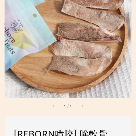
1
/
1
[REBORN啃咬] 哞軟骨