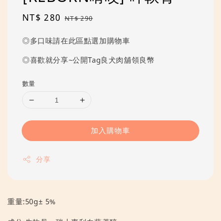
Sale
NT$ 280
Regular
NT$ 290
price
price
◎多口味請在此區點選加購物車
◎喜歡就分享~公開Tag良犬肉舖領良幣
數量
加入購物車
分享
重量:50g± 5%